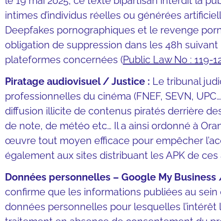
le 19 mai 2025, ce texte bipartisan interdit la 
intimes d’individus réelles ou générées artificie
Deepfakes pornographiques et le revenge porn
obligation de suppression dans les 48h suivant la
plateformes concernées (
Public Law No : 119-1
Piratage audiovisuel / Justice :
Le tribunal judi
professionnelles du cinéma (FNEF, SEVN, UPC…) 
diffusion illicite de contenus piratés derrière 
de note, de météo etc… Il a ainsi ordonné à Or
œuvre tout moyen efficace pour empêcher l’acc
également aux sites distribuant les APK de ces
Données personnelles – Google My Business /
confirme que les informations publiées au sein
données personnelles pour lesquelles l’intérêt lé