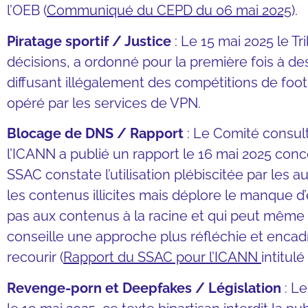
l’OEB (
Communiqué du CEPD du 06 mai 2025
).
Piratage sportif / Justice
: Le 15 mai 2025 le Tr
décisions, a ordonné pour la première fois à de
diffusant illégalement des compétitions de foot
opéré par les services de VPN.
Blocage de DNS / Rapport
: Le Comité consulta
l’ICANN a publié un rapport le 16 mai 2025 conc
SSAC constate l’utilisation plébiscitée par les 
les contenus illicites mais déplore le manque d
pas aux contenus à la racine et qui peut même 
conseille une approche plus réfléchie et encad
recourir (
Rapport du SSAC pour l’ICANN
intitul
Revenge-porn et Deepfakes / Législation
: Le